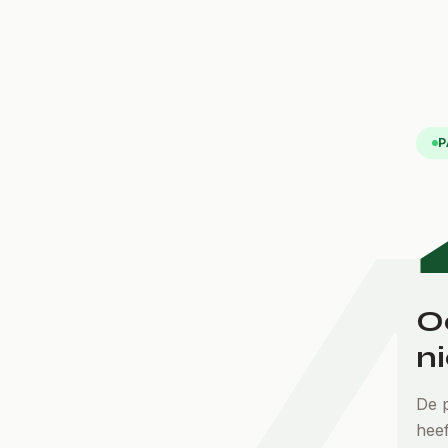
P
O
ni
De p
hee