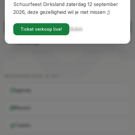
40
vind je de weg terug.
Schuurfeest Dirksland zaterdag 12 september
2026, deze gezelligheid wil je niet missen ;)
Terug naar home
Ticket verkoop live!
Sluiten
Ga terug
MISSCHIEN ZOEK JE DIT
Agenda
Nieuws
Tickets