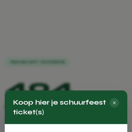
PAGINA NIET GEVONDEN
404
Koop hier je schuurfeest
Oeps, deze pagina bestaat niet.
ticket(s)
De pagina die je zoekt is verplaatst, verwijderd, of
heeft nooit bestaan. Geen zorgen — hieronder