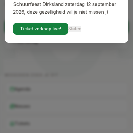
40
vind je de weg terug.
Schuurfeest Dirksland zaterdag 12 september
2026, deze gezelligheid wil je niet missen ;)
Terug naar home
Ticket verkoop live!
Sluiten
Ga terug
MISSCHIEN ZOEK JE DIT
Agenda
Nieuws
Tickets