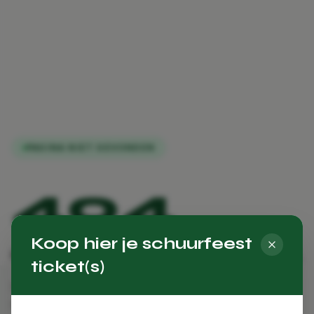
PAGINA NIET GEVONDEN
404
Koop hier je schuurfeest
Oeps, deze pagina bestaat niet.
ticket(s)
De pagina die je zoekt is verplaatst, verwijderd, of
heeft nooit bestaan. Geen zorgen — hieronder