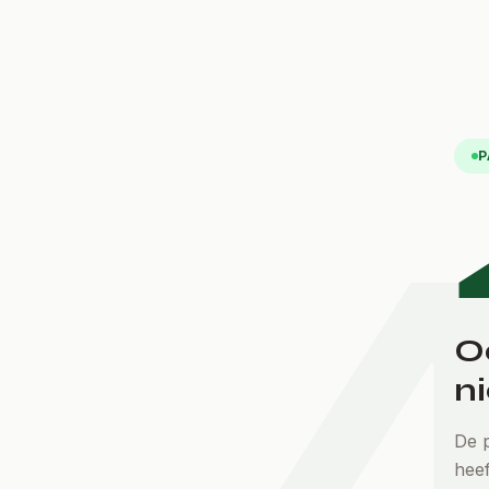
P
O
ni
De p
hee