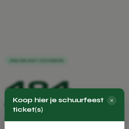
PAGINA NIET GEVONDEN
404
Koop hier je schuurfeest
Oeps, deze pagina bestaat niet.
ticket(s)
De pagina die je zoekt is verplaatst, verwijderd, of
heeft nooit bestaan. Geen zorgen — hieronder