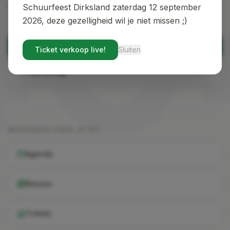
40
vind je de weg terug.
Schuurfeest Dirksland zaterdag 12 september
2026, deze gezelligheid wil je niet missen ;)
Terug naar home
Ticket verkoop live!
Sluiten
Ga terug
MISSCHIEN ZOEK JE DIT
Agenda
Nieuws
Tickets